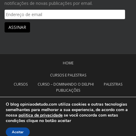
notificações de novas publicações por email.
Endereço
de
email
ASSINAR
HOME
CURSOS E PALESTRAS
CURSOS
CURSO – DOMINANDO O DELPHI
PALESTRAS
PUBLICAÇÕES
NOTÍCIAS
CANAL OPINIÃO DE TUDO
O blog opiniaodetudo.com utiliza cookies e outras tecnologias
semelhantes para melhorar a sua experiencia, de acordo com a
VIDEOS
ETEC
UNIFAFIBE
VIDEO AULAS
SOBRE
nossa
politica de privacidade
se você concorda com estas
condições clique no botão aceitar
GRUPO TELEGRAM
CONTATO
Aceitar
sparkling Theme by
Colorlib
Powered by
WordPress