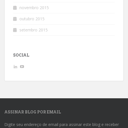
novembro 2015
outubro 2015
setembro 2015
SOCIAL
Ver
Ver
perfil
perfil
de
de
AndreLuizGoncalvesdeMacedo
UCwpSFhHjbxJeKkuvp0uJd7Q
no
no
LinkedIn
YouTube
ASSINAR BLOG POR EMAIL
Digite seu endereço de email para assinar este blog e receber