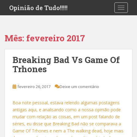
S
Opinião de Tudo!!!!!
TOGGLE
k
i
p
t
Mês:
fevereiro 2017
o
m
a
Breaking Bad Vs Game Of
i
Trhones
n
c
o
fevereiro 26, 2017
Deixe um comentário
n
t
e
Boa note pessoal, estava relendo algumas postagens
n
antigas aqui, e analisando como a nossa opinião pode
t
mudar com relação as coisas, em um post falando de
séries, eu disse que Breaking Bad não se comparava a
Game Of Trhones e nem a The walking dead, hoje mais