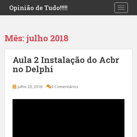
S
Opinião de Tudo!!!!!
TOGGLE
k
i
p
t
Mês:
julho 2018
o
m
a
Aula 2 Instalação do Acbr
i
no Delphi
n
c
o
julho 20, 2018
3 Comentários
n
t
e
n
t