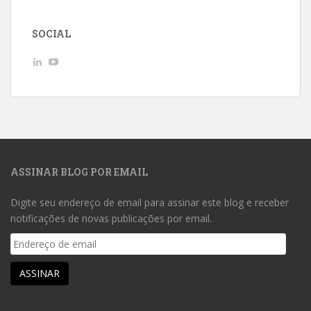
SOCIAL
Ver
Ver
perfil
perfil
de
de
AndreLuizGoncalvesdeMacedo
UCwpSFhHjbxJeKkuvp0uJd7Q
no
no
LinkedIn
YouTube
ASSINAR BLOG POR EMAIL
Digite seu endereço de email para assinar este blog e receber
notificações de novas publicações por email.
Endereço
de
email
ASSINAR