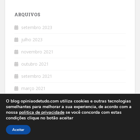
ARQUIVOS
setembro 2023
julho 2023
novembro 2021
outubro 2021
setembro 2021
março 2021
fevereiro 2021
O blog opiniaodetudo.com utiliza cookies e outras tecnologias
semelhantes para melhorar a sua experiencia, de acordo com a
nossa
politica de privacidade
se você concorda com estas
janeiro 2021
condições clique no botão aceitar
dezembro 2020
Aceitar
novembro 2020