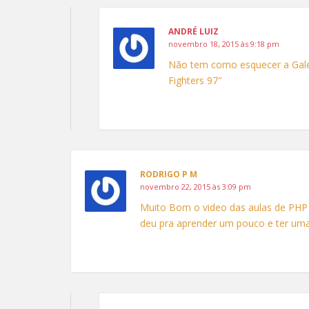
)
ANDRÉ LUIZ
novembro 18, 2015 às 9:18 pm
Não tem como esquecer a Gale
Fighters 97″
RODRIGO P M
novembro 22, 2015 às 3:09 pm
Muito Bom o video das aulas de PHP 
deu pra aprender um pouco e ter uma 