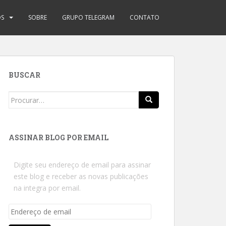
OS
SOBRE
GRUPO TELEGRAM
CONTATO
BUSCAR
Search
for:
ASSINAR BLOG POR EMAIL
Digite seu endereço de email para assinar
este blog e receber as novas publicações
na integra por email.
Endereço
de