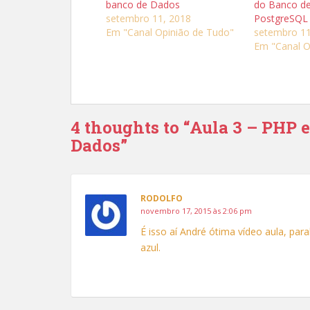
banco de Dados
do Banco d
m
m
p
p
setembro 11, 2018
PostgreSQL
a
a
r
r
Em "Canal Opinião de Tudo"
setembro 11
t
t
Em "Canal O
i
i
l
l
h
h
a
a
r
r
n
n
o
o
T
F
w
a
4 thoughts to “Aula 3 – PHP 
i
c
t
e
t
b
Dados”
e
o
r
o
(
k
a
(
b
a
r
b
e
r
RODOLFO
e
e
novembro 17, 2015 às 2:06 pm
m
e
n
m
o
n
É isso aí André ótima vídeo aula, pa
v
o
a
azul.
v
j
a
a
j
n
a
e
n
l
e
a
l
)
a