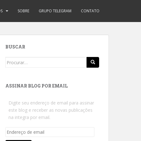
OS
SOBRE
GRUPO TELEGRAM
CONTATO
BUSCAR
Search
for:
ASSINAR BLOG POR EMAIL
Digite seu endereço de email para assinar
este blog e receber as novas publicações
na integra por email.
Endereço
de