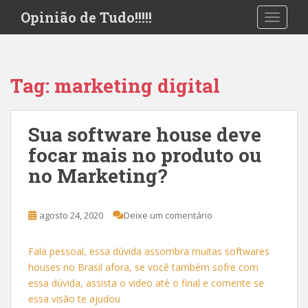
S
Opinião de Tudo!!!!!
TOGGLE
k
i
p
t
Tag:
marketing digital
o
m
a
Sua software house deve
i
focar mais no produto ou
n
c
no Marketing?
o
n
t
agosto 24, 2020
Deixe um comentário
e
n
Fala pessoal, essa dúvida assombra muitas softwares
t
houses no Brasil afora, se você também sofre com
essa dúvida, assista o video até o final e comente se
essa visão te ajudou