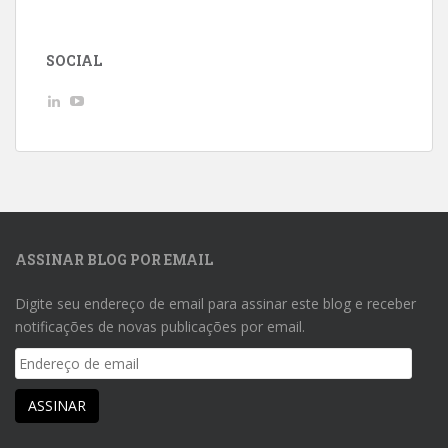
SOCIAL
Ver
Ver
perfil
perfil
de
de
AndreLuizGoncalvesdeMacedo
UCwpSFhHjbxJeKkuvp0uJd7Q
no
no
LinkedIn
YouTube
ASSINAR BLOG POR EMAIL
Digite seu endereço de email para assinar este blog e receber
notificações de novas publicações por email.
Endereço
de
email
ASSINAR