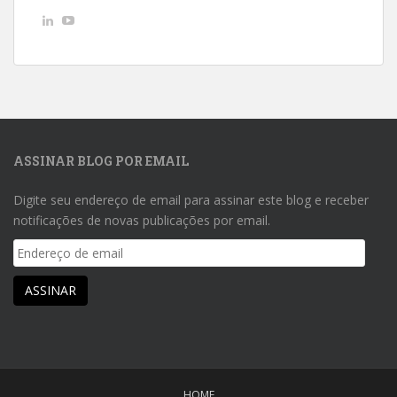
Ver
Ver
perfil
perfil
de
de
AndreLuizGoncalvesdeMacedo
UCwpSFhHjbxJeKkuvp0uJd7Q
no
no
LinkedIn
YouTube
ASSINAR BLOG POR EMAIL
Digite seu endereço de email para assinar este blog e receber
notificações de novas publicações por email.
Endereço
de
email
ASSINAR
HOME