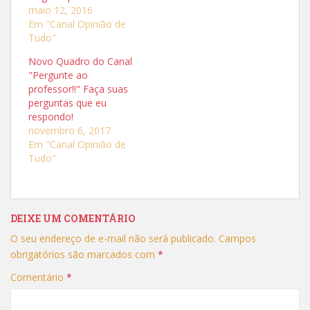
t
t
maio 12, 2016
i
i
l
l
Em "Canal Opinião de
h
h
a
a
Tudo"
r
r
n
n
Novo Quadro do Canal
o
o
T
F
"Pergunte ao
w
a
i
c
professor!!" Faça suas
t
e
perguntas que eu
t
b
e
o
respondo!
r
o
(
k
novembro 6, 2017
a
(
Em "Canal Opinião de
b
a
r
b
Tudo"
e
r
e
e
m
e
n
m
o
n
v
o
a
v
DEIXE UM COMENTÁRIO
j
a
a
j
n
a
O seu endereço de e-mail não será publicado.
Campos
e
n
l
e
obrigatórios são marcados com
*
a
l
)
a
Comentário
*
)