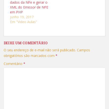
dados da NFe e gerar o
l
l
h
h
XML do Emissor de NFE
a
a
r
r
em PHP
n
n
junho 19, 2017
o
o
T
F
Em "Video Aulas"
w
a
i
c
t
e
t
b
e
o
r
o
(
k
DEIXE UM COMENTÁRIO
a
(
b
a
r
b
O seu endereço de e-mail não será publicado.
Campos
e
r
e
e
obrigatórios são marcados com
*
m
e
n
m
Comentário
*
o
n
v
o
a
v
j
a
a
j
n
a
e
n
l
e
a
l
)
a
)