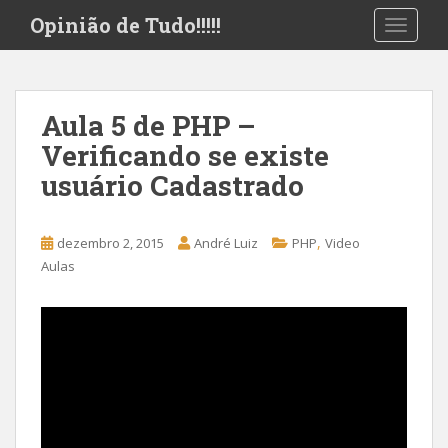
S
Opinião de Tudo!!!!!
TOGGLE
k
i
p
t
Aula 5 de PHP –
o
Verificando se existe
m
a
usuário Cadastrado
i
n
c
,
dezembro 2, 2015
André Luiz
PHP
Video
o
Aulas
n
t
e
n
t