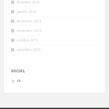
fevereiro 2016
janeiro 2016
dezembro 2015
novembro 2015
outubro 2015
setembro 2015
SOCIAL
Ver
Ver
perfil
perfil
de
de
AndreLuizGoncalvesdeMacedo
UCwpSFhHjbxJeKkuvp0uJd7Q
no
no
LinkedIn
YouTube