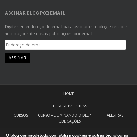
ASSINAR BLOG POR EMAIL
Digite seu endereço de email para assinar este blog e receber
notificações de novas publicações por email.
Endereço
de
email
ASSINAR
HOME
CURSOS E PALESTRAS
CURSOS
CURSO – DOMINANDO O DELPHI
PALESTRAS
PUBLICAÇÕES
NOTÍCIAS
CANAL OPINIÃO DE TUDO
O blog opiniaodetudo.com utiliza cookies e outras tecnologias