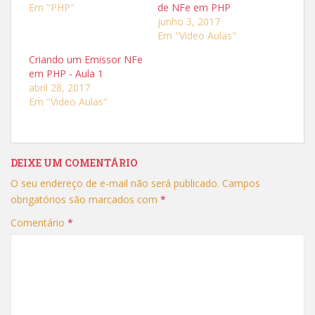
o
o
Em "PHP"
de NFe em PHP
m
m
p
p
junho 3, 2017
a
a
r
r
Em "Video Aulas"
t
t
i
i
Criando um Emissor NFe
l
l
h
h
em PHP - Aula 1
a
a
r
r
abril 28, 2017
n
n
Em "Video Aulas"
o
o
T
F
w
a
i
c
t
e
t
b
e
o
r
o
DEIXE UM COMENTÁRIO
(
k
a
(
O seu endereço de e-mail não será publicado.
Campos
b
a
r
b
obrigatórios são marcados com
*
e
r
e
e
m
e
Comentário
*
n
m
o
n
v
o
a
v
j
a
a
j
n
a
e
n
l
e
a
l
)
a