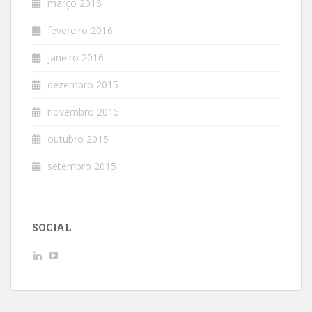
março 2016
fevereiro 2016
janeiro 2016
dezembro 2015
novembro 2015
outubro 2015
setembro 2015
SOCIAL
Ver
Ver
perfil
perfil
de
de
AndreLuizGoncalvesdeMacedo
UCwpSFhHjbxJeKkuvp0uJd7Q
no
no
LinkedIn
YouTube