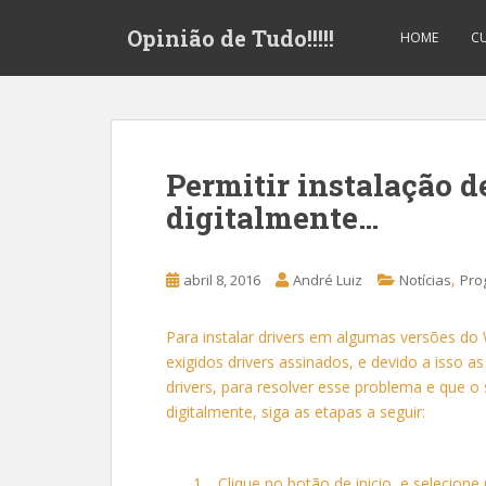
S
Opinião de Tudo!!!!!
k
HOME
CU
i
p
t
o
m
Permitir instalação d
a
digitalmente…
i
n
c
,
abril 8, 2016
André Luiz
Notícias
Pro
o
n
t
Para instalar drivers em algumas versões do
e
exigidos drivers assinados, e devido a isso 
n
drivers, para resolver esse problema e que o
t
digitalmente, siga as etapas a seguir:
Clique no botão de inicio
e selecione 