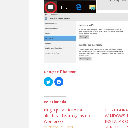
Compartilhe isso:
C
C
l
l
i
i
q
q
u
u
e
e
p
p
Relacionado
a
a
r
r
Plugin para efeito na
CONFIGURA
a
a
c
c
abertura das imagens no
WINDOWS 1
o
o
Wordpress
INSTALAR O
m
m
p
p
outubro 21, 2015
SEATTLE, To