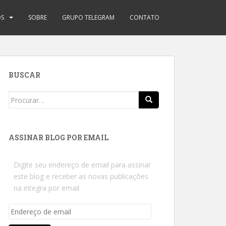
OS
SOBRE
GRUPO TELEGRAM
CONTATO
BUSCAR
Search
for:
ASSINAR BLOG POR EMAIL
Digite seu endereço de email para assinar
este blog e receber as novas publicações
na integra por email.
Endereço
de