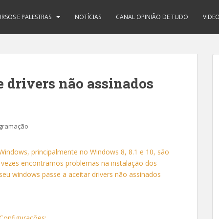
RSOS E PALESTRAS
NOTÍCIAS
CANAL OPINIÃO DE TUDO
VIDE
e drivers não assinados
gramação
 Windows, principalmente no Windows 8, 8.1 e 10, são
as vezes encontramos problemas na instalação dos
 seu windows passe a aceitar drivers não assinados
Configurações;