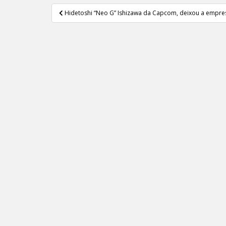
Navegação
Hidetoshi “Neo G” Ishizawa da Capcom, deixou a empre
de
Post