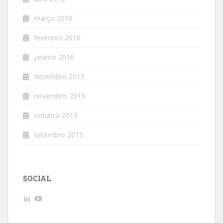
março 2016
fevereiro 2016
janeiro 2016
dezembro 2015
novembro 2015
outubro 2015
setembro 2015
SOCIAL
Ver
Ver
perfil
perfil
de
de
AndreLuizGoncalvesdeMacedo
UCwpSFhHjbxJeKkuvp0uJd7Q