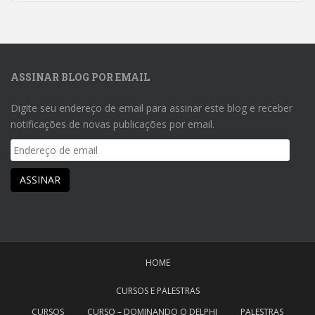
no
no
LinkedIn
YouTube
ASSINAR BLOG POR EMAIL
Digite seu endereço de email para assinar este blog e receber
notificações de novas publicações por email.
Endereço
de
email
ASSINAR
HOME
CURSOS E PALESTRAS
CURSOS
CURSO – DOMINANDO O DELPHI
PALESTRAS