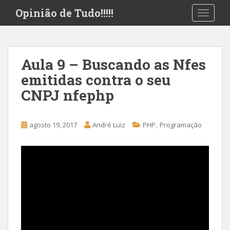
S
Opinião de Tudo!!!!!
TOGGLE
k
i
p
t
Aula 9 – Buscando as Nfes
o
emitidas contra o seu
m
a
CNPJ nfephp
i
n
c
,
agosto 19, 2017
André Luiz
PHP
Programação
o
n
t
e
n
t