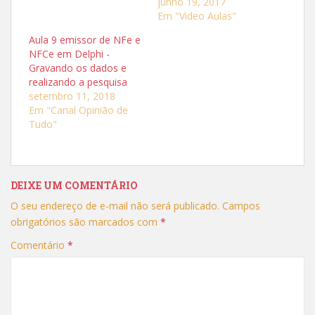
r
r
junho 19, 2017
t
t
Em "Video Aulas"
i
i
l
l
h
h
Aula 9 emissor de NFe e
a
a
r
r
NFCe em Delphi -
n
n
Gravando os dados e
o
o
T
F
realizando a pesquisa
w
a
i
c
setembro 11, 2018
t
e
Em "Canal Opinião de
t
b
e
o
Tudo"
r
o
(
k
a
(
b
a
r
b
e
r
e
e
DEIXE UM COMENTÁRIO
m
e
n
m
o
n
O seu endereço de e-mail não será publicado.
Campos
v
o
a
v
obrigatórios são marcados com
*
j
a
a
j
Comentário
*
n
a
e
n
l
e
a
l
)
a
)