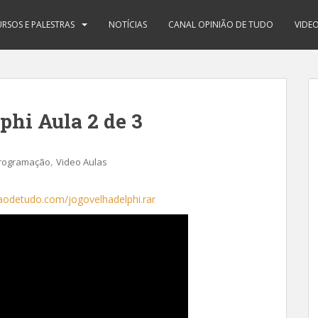
RSOS E PALESTRAS
NOTÍCIAS
CANAL OPINIÃO DE TUDO
VIDE
phi Aula 2 de 3
,
rogramação
Video Aulas
aodetudo.com/jogovelhadelphi.rar