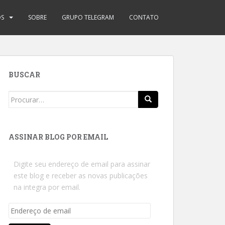
OS
SOBRE
GRUPO TELEGRAM
CONTATO
BUSCAR
Search
for:
ASSINAR BLOG POR EMAIL
Digite seu endereço de email para assinar
este blog e receber as novas publicações
na integra por email.
Endereço
de