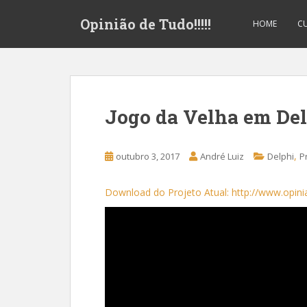
S
Opinião de Tudo!!!!!
k
HOME
CU
i
p
t
o
m
Jogo da Velha em Del
a
i
n
,
outubro 3, 2017
André Luiz
Delphi
P
c
o
Download do Projeto Atual: http://www.opini
n
t
e
n
t