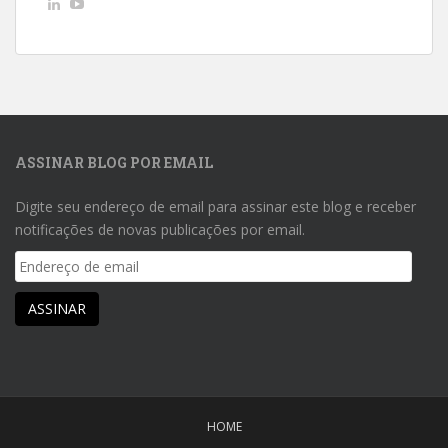
Ver
Ver
perfil
perfil
de
de
AndreLuizGoncalvesdeMacedo
UCwpSFhHjbxJeKkuvp0uJd7Q
no
no
LinkedIn
YouTube
ASSINAR BLOG POR EMAIL
Digite seu endereço de email para assinar este blog e receber
notificações de novas publicações por email.
Endereço
de
email
ASSINAR
HOME