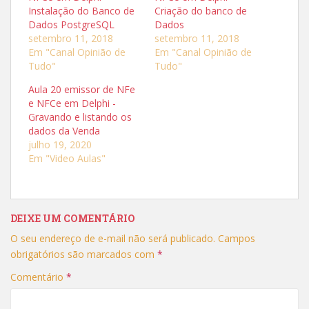
o
o
Instalação do Banco de
Criação do banco de
m
m
p
p
Dados PostgreSQL
Dados
a
a
r
r
setembro 11, 2018
setembro 11, 2018
t
t
Em "Canal Opinião de
Em "Canal Opinião de
i
i
l
l
Tudo"
Tudo"
h
h
a
a
r
r
Aula 20 emissor de NFe
n
n
e NFCe em Delphi -
o
o
T
F
Gravando e listando os
w
a
i
c
dados da Venda
t
e
julho 19, 2020
t
b
e
o
Em "Video Aulas"
r
o
(
k
a
(
b
a
r
b
e
r
e
e
DEIXE UM COMENTÁRIO
m
e
n
m
o
n
O seu endereço de e-mail não será publicado.
Campos
v
o
a
v
obrigatórios são marcados com
*
j
a
a
j
Comentário
*
n
a
e
n
l
e
a
l