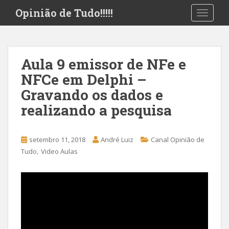
S
Opinião de Tudo!!!!!
TOGGLE
k
i
p
t
Aula 9 emissor de NFe e
o
NFCe em Delphi –
m
a
Gravando os dados e
i
realizando a pesquisa
n
c
o
setembro 11, 2018
André Luiz
Canal Opinião de
n
,
Tudo
Video Aulas
t
e
n
t