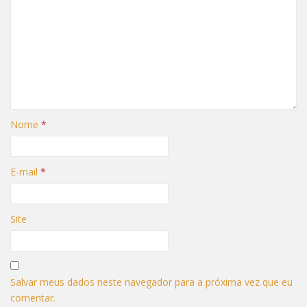
)
a
)
Nome
*
E-mail
*
Site
Salvar meus dados neste navegador para a próxima vez que eu
comentar.