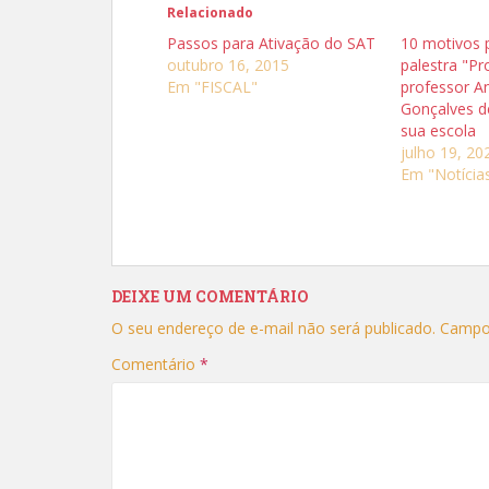
p
p
Relacionado
a
a
r
r
Passos para Ativação do SAT
10 motivos p
a
a
c
c
outubro 16, 2015
palestra "Pr
o
o
Em "FISCAL"
professor An
m
m
p
p
Gonçalves 
a
a
r
r
sua escola
t
t
julho 19, 20
i
i
l
l
Em "Notícia
h
h
a
a
r
r
n
n
o
o
T
F
w
a
i
c
t
e
DEIXE UM COMENTÁRIO
t
b
e
o
r
o
O seu endereço de e-mail não será publicado.
Campo
(
k
a
(
Comentário
*
b
a
r
b
e
r
e
e
m
e
n
m
o
n
v
o
a
v
j
a