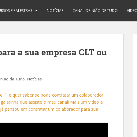
RSOS E PALESTRAS
NOTÍCIAS
CANAL OPINIÃO DE TUDO
VIDE
para a sua empresa CLT ou
,
inião de Tudo
Notícias
 TI e quer saber se pode contratar um colaborador
 galerinha que assiste o meu canal! Mais um video ai
já pensou em contratar um colaborador para sua