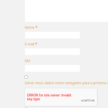
a
j
n
a
e
n
l
e
a
l
)
a
)
Nome
*
E-mail
*
Site
Salvar meus dados neste navegador para a próxima 