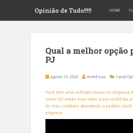
S
Opinião de Tudo!!!!!
k
HOME
CU
i
p
t
o
m
Qual a melhor opção 
a
PJ
i
n
c
agosto 13, 2020
André Luiz
Canal Op
o
n
t
Você tem uma software house ou empresa de
e
como PJ? então esse video é pra você!Fala ai
n
do meu cotidiano atendendo a pedidos Você 
t
empresa …