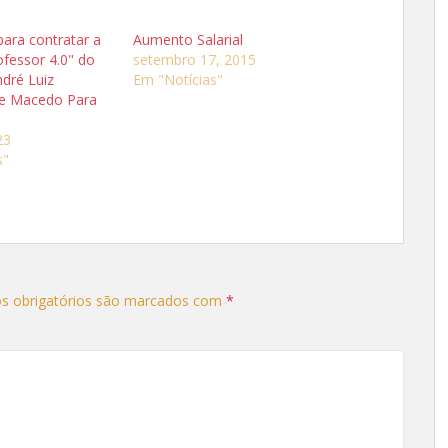
ara contratar a
Aumento Salarial
ofessor 4.0" do
setembro 17, 2015
dré Luiz
Em "Notícias"
de Macedo Para
23
s"
s obrigatórios são marcados com
*