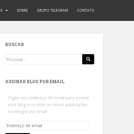
OS
SOBRE
GRUPO TELEGRAM
CONTATO
BUSCAR
Search
for:
ASSINAR BLOG POR EMAIL
Digite seu endereço de email para assinar
este blog e receber as novas publicações
na integra por email.
Endereço
de