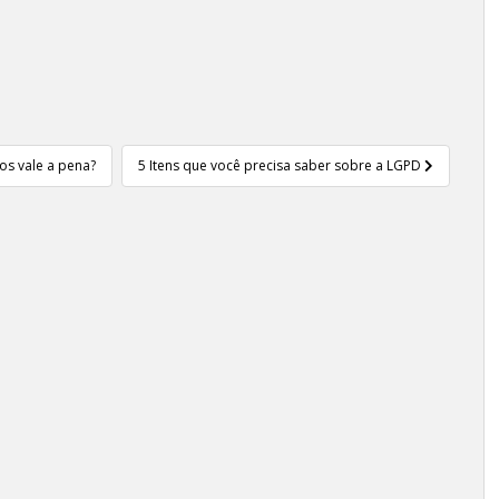
.
os vale a pena?
5 Itens que você precisa saber sobre a LGPD