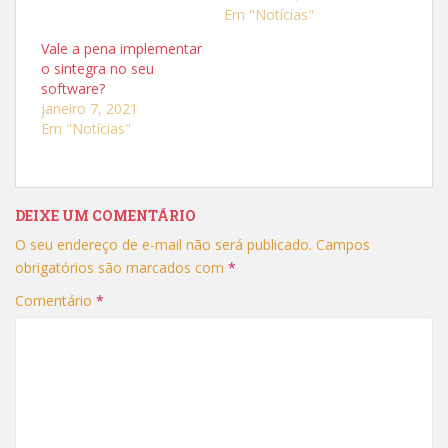
p
p
Em "Notícias"
a
a
r
r
t
t
Vale a pena implementar
i
i
o sintegra no seu
l
l
h
h
software?
a
a
r
r
janeiro 7, 2021
n
n
Em "Notícias"
o
o
T
F
w
a
i
c
t
e
t
b
e
o
r
o
DEIXE UM COMENTÁRIO
(
k
a
(
O seu endereço de e-mail não será publicado.
Campos
b
a
r
b
obrigatórios são marcados com
*
e
r
e
e
m
e
Comentário
*
n
m
o
n
v
o
a
v
j
a
a
j
n
a
e
n
l
e
a
l
)
a
)