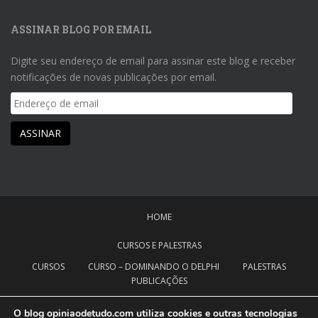
ASSINAR BLOG POR EMAIL
Digite seu endereço de email para assinar este blog e receber
notificações de novas publicações por email.
Endereço
de
email
ASSINAR
HOME
CURSOS E PALESTRAS
CURSOS
CURSO – DOMINANDO O DELPHI
PALESTRAS
PUBLICAÇÕES
NOTÍCIAS
CANAL OPINIÃO DE TUDO
O blog opiniaodetudo.com utiliza cookies e outras tecnologias