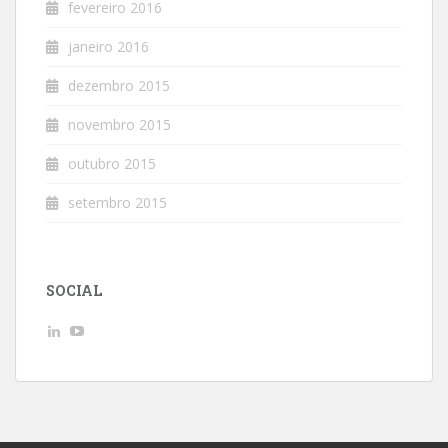
fevereiro 2016
janeiro 2016
dezembro 2015
novembro 2015
outubro 2015
setembro 2015
SOCIAL
Ver
Ver
perfil
perfil
de
de
AndreLuizGoncalvesdeMacedo
UCwpSFhHjbxJeKkuvp0uJd7Q
no
no
LinkedIn
YouTube