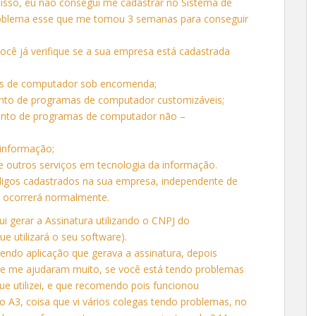
isso, eu não consegui me cadastrar no Sistema de
oblema esse que me tomou 3 semanas para conseguir
cê já verifique se a sua empresa está cadastrada
as de computador sob encomenda;
mento de programas de computador customizáveis;
amento de programas de computador não –
 informação;
e outros serviços em tecnologia da informação.
ódigos cadastrados na sua empresa, independente de
o ocorrerá normalmente.
i gerar a Assinatura utilizando o CNPJ do
ue utilizará o seu software).
do aplicação que gerava a assinatura, depois
ue me ajudaram muito, se você está tendo problemas
ue utilizei, e que recomendo pois funcionou
 A3, coisa que vi vários colegas tendo problemas, no