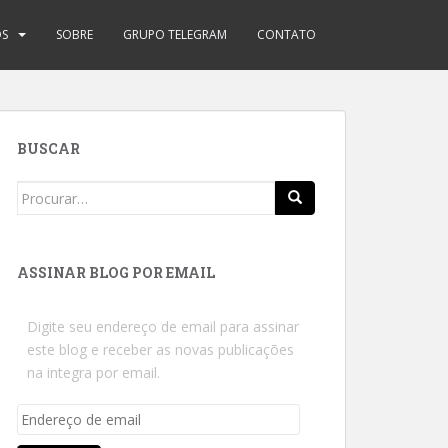
OS
SOBRE
GRUPO TELEGRAM
CONTATO
BUSCAR
Search
for:
ASSINAR BLOG POR EMAIL
Digite seu endereço de email para assinar
este blog e receber as novas publicações
na integra por email.
Endereço
de