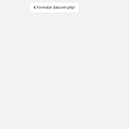
Navegação
Formatar data em php!
de
Post