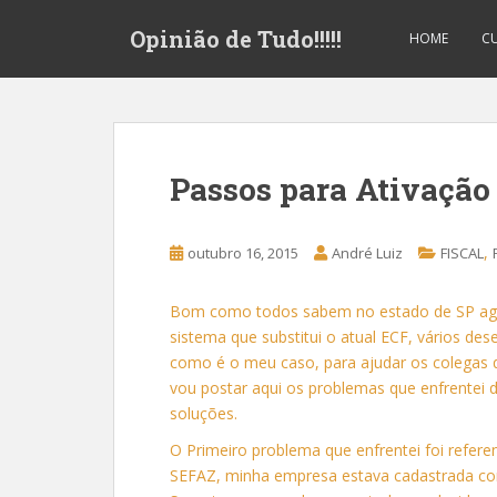
S
Opinião de Tudo!!!!!
k
HOME
CU
i
p
t
o
m
Passos para Ativação
a
i
n
,
outubro 16, 2015
André Luiz
FISCAL
c
o
Bom como todos sabem no estado de SP agora
n
sistema que substitui o atual ECF, vários d
t
como é o meu caso, para ajudar os colegas 
e
vou postar aqui os problemas que enfrentei d
n
soluções.
t
O Primeiro problema que enfrentei foi refer
SEFAZ, minha empresa estava cadastrada co