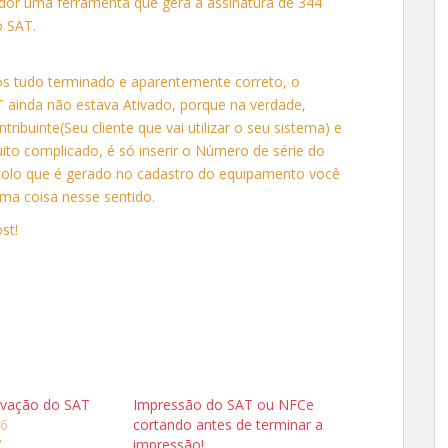
or uma ferramenta que gera a assinatura de 344
o SAT.
ós tudo terminado e aparentemente correto, o
 ainda não estava Ativado, porque na verdade,
ribuinte(Seu cliente que vai utilizar o seu sistema) e
ito complicado, é só inserir o Número de série do
olo que é gerado no cadastro do equipamento você
ma coisa nesse sentido.
st!
ivação do SAT
Impressão do SAT ou NFCe
16
cortando antes de terminar a
"
impressão!