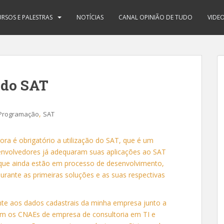
RSOS E PALESTRAS
NOTÍCIAS
CANAL OPINIÃO DE TUDO
VIDE
 do SAT
,
Programação
SAT
 é obrigatório a utilização do SAT, que é um
esenvolvedores já adequaram suas aplicações ao SAT
que ainda estão em processo de desenvolvimento,
urante as primeiras soluções e as suas respectivas
ente aos dados cadastrais da minha empresa junto a
m os CNAEs de empresa de consultoria em TI e