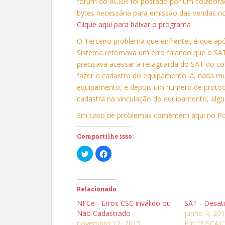
forum do ACBR foi postado por um colaborad
bytes necessária para emissão das vendas n
Clique aqui para baixar o programa
O Terceiro problema que enfrentei, é que ap
Sistema retornava um erro falando que o SAT
precisava acessar a retaguarda do SAT do cont
fazer o cadastro do equipamento lá, nada mu
equipamento, e depois um numero de protoc
cadastra na vinculação do equipamento, algu
Em caso de problemas comentem aqui no Po
Compartilhe isso:
C
C
l
l
i
i
q
q
u
u
e
e
p
p
Relacionado
a
a
r
r
NFCe - Erros CSC inválido ou
SAT - Desat
a
a
c
c
Não Cadastrado
junho 4, 20
o
o
novembro 12, 2015
Em "FISCAL
m
m