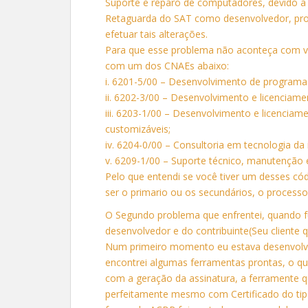
Suporte e reparo de computadores, devido a 
Retaguarda do SAT como desenvolvedor, pr
efetuar tais alterações.
Para que esse problema não aconteça com vo
com um dos CNAEs abaixo:
i. 6201-5/00 – Desenvolvimento de program
ii. 6202-3/00 – Desenvolvimento e licencia
iii. 6203-1/00 – Desenvolvimento e licenci
customizáveis;
iv. 6204-0/00 – Consultoria em tecnologia da
v. 6209-1/00 – Suporte técnico, manutenção 
Pelo que entendi se você tiver um desses c
ser o primario ou os secundários, o process
O Segundo problema que enfrentei, quando fu
desenvolvedor e do contribuinte(Seu cliente q
Num primeiro momento eu estava desenvolven
encontrei algumas ferramentas prontas, o q
com a geração da assinatura, a ferramente q
perfeitamente mesmo com Certificado do tipo